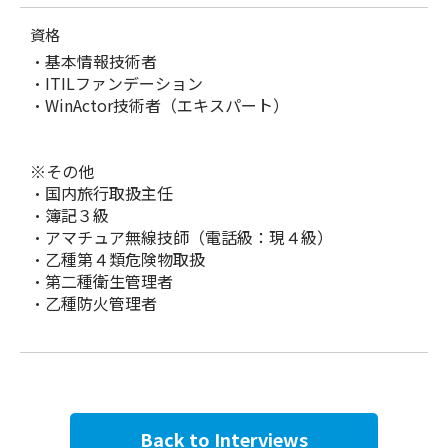
資格
・基本情報技術者
・ITILファンデーション
・WinActor技術者（エキスパート）
※その他
・国内旅行取扱主任
・簿記３級
・アマチュア無線技師（電話級：現４級）
・乙種第４類危険物取扱
・第二種衛生管理者
・乙種防火管理者
Back to Interviews