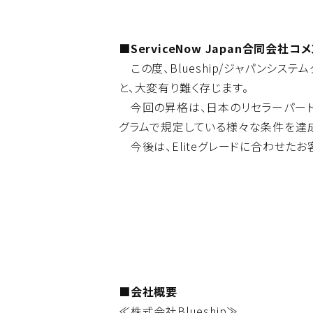
■ServiceNow Japan合同会社コ
この度、Blueship/ジャパンシス
と、大変有り難く存じます。
今回の昇格は、日本のリセラーパートナ
グラムで規定している様々な条件を達
今後は、Eliteグレードに合わせた
■会社概要
≪株式会社Blueship≫