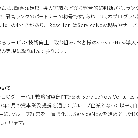
ログラムは、顧客満足度、導入実績などから総合的に判断され、ラン
e」に次ぐ、最高ランクのパートナーの称号です。あわせて、本プログラムには、「Re
tion」「Build」の4分野があり、「Reseller」はServiceNo
サービス・技術向上に取り組み、お客様のServiceNow導
の実現に取り組んで参ります。
ついて
, Inc.のグローバル戦略投資部門である ServiceNow Vent
23年5月の資本業務提携を通じてグループ企業となって以来、
、グループ経営を一層強化し、ServiceNowを始めとしたD
しています。