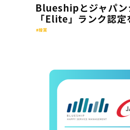
Blueshipとジャパ
「Elite」ランク認
#授賞