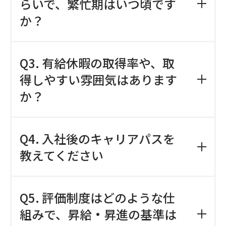
要な打ち合わせがある日は出社をお願い
らいで、繁忙期はいつ頃です
していますが、業務内容に応じて柔軟に
か？
対応しています。
A. 月平均17時間程度です。決算期や新規
Q3. 有給休暇の取得率や、取
プロジェクト立ち上げ時はやや上振れを
する傾向はありますが、チーム全体で業
得しやすい雰囲気はあります
務を調整し、特定の人に負担が集中しな
か？
いよう配慮しています。
A. 全社平均で年間14日程度の取得率で
Q4. 入社後のキャリアパスを
す。事前に申請いただければ取得しやす
く、長期休暇も推奨しています。
教えてください
A. 中途採用では、早い段階で環境や業務
Q5. 評価制度はどのような仕
に慣れ、ご自身のポテンシャルを発揮し
ていただくことを期待しています。ご入
組みで、昇給・昇進の基準は
社後に面談や研修等を経て、中期的な