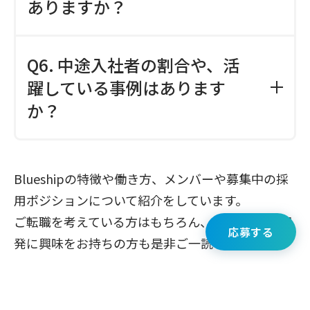
ありますか？
キャリア形成に向けて合意形成を進めて
ゆきます。
A. 半期ごとに目標設定と評価面談を実施
Q6. 中途入社者の割合や、活
します。プロフェッショナルコース／管
理職コースで評価軸はことなりますが、
躍している事例はあります
それぞれの専門性を活かしてどんな成果
か？
をあげてくださったかを評価し、待遇に
反映しています。
A. 全社員の半数以上が中途入社者です。
昨年入社した方は1年でマネージャーに昇
Blueshipの特徴や働き方、メンバーや募集中の採
進し、メンバーマネジメントをしながら
用ポジションについて紹介をしています。
事業推進に貢献をしてくださっていま
ご転職を考えている方はもちろん、
ServiceNow開
す。中途・新卒の区別なく、実力を評価
応募する
発に興味をお持ちの方も是非ご一読ください。
する社風です。
↓↓ 画像をクリックして読む ↓↓