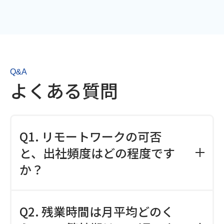
Q&A
よくある質問
Q1. リモートワークの可否
と、出社頻度はどの程度です
か？
A. 相談ベースで週2〜3日のリモートワー
Q2. 残業時間は月平均どのく
クが可能です。チームミーティングや重