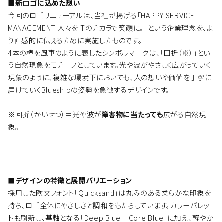
■新ロゴに込めた想い
今回のロゴリニューアルは、当社が掲げる「HAPPY SERVICE
MANAGEMENT 人々をITのチカラで笑顔に。」という企業理念を、よ
り直感的に伝えるために実施したものです。
4本の棒を風車のように表したシンボルマークは、「回折（※）」とい
う自然現象をモチーフとしています。光や波がやさしく広がっていく
現象のように、複雑な環境下においても、人の想いや価値を丁寧に
届けていくBlueshipの姿勢を象徴するデザインです。
※回折（かいせつ）＝光や波が
障害物に当たっても
広がる自然現
象。
■デザインの特徴と展開バリエーション
採用した欧文フォント「Quicksand」は丸みのある柔らかな印象を
持ち、ロゴ全体にやさしさと調和をもたらしています。カラーパレッ
トも刷新し、基軸となる「Deep Blue」「Core Blue」に加え、軽やか