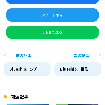
ツイートする
LINEで送る
前の記事
次の記事
Blueship、ジチタイワークス主催「原課の力を引き出す！AIとRPA運用」のDay1（2025年8月19日）にオンライン登壇
Blueship、目黒区「RPA（WinActor®）運用支援業務委託」を受託
関連記事