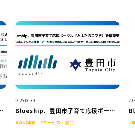
2025.06.30
202
による 「RPA導入・提供業務に係る企画提案公募」にBlueshipが採択されました
Blueship、豊田市子育て応援ポータル「とよたのコマド」を構築支援 ~豊田市のデジタル技術・データ等を活用した質の高い行政サービスの実現に向けた取組に貢献~
#取引実績
#サービス・製品
#