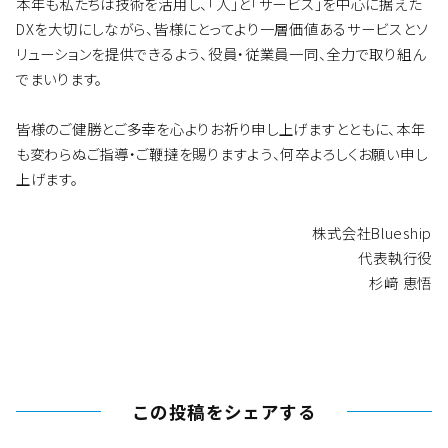
本年も私たちは技術を活用し、「人」と「サービス」を中心に据えた
DXを大切にしながら、皆様にとってより一層価値あるサービスとソ
リューションを提供できるよう、役員・従業員一同、全力で取り組ん
でまいります。
皆様のご健勝とご多幸を心よりお祈り申し上げますとともに、本年
も変わらぬご指導・ご鞭撻を賜りますよう、何卒よろしくお願い申し
上げます。
株式会社Blueship
代表執行役
杉﨑 恵悟
この投稿をシェアする